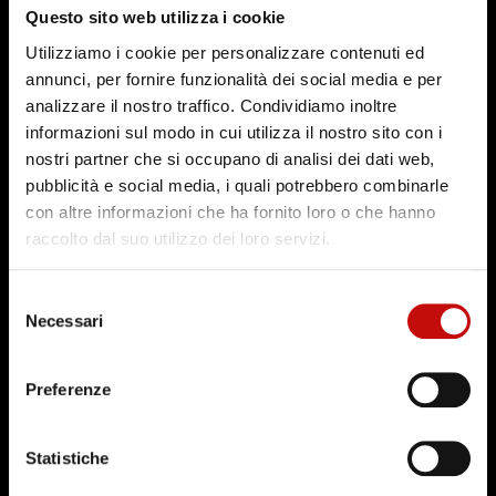
Questo sito web utilizza i cookie
Utilizziamo i cookie per personalizzare contenuti ed
annunci, per fornire funzionalità dei social media e per
analizzare il nostro traffico. Condividiamo inoltre
informazioni sul modo in cui utilizza il nostro sito con i
nostri partner che si occupano di analisi dei dati web,
pubblicità e social media, i quali potrebbero combinarle
con altre informazioni che ha fornito loro o che hanno
raccolto dal suo utilizzo dei loro servizi.
Selezione
Necessari
del
System Provider
consenso
Preferenze
for Mobile Applications
Statistiche